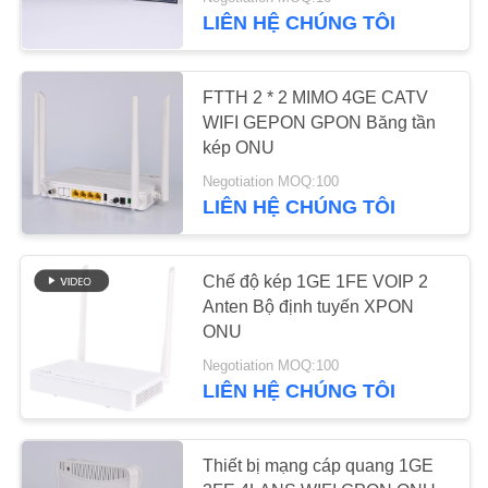
THAM
LIÊN HỆ CHÚNG TÔI
QUAN
NHÀ
60
FTTH 2 * 2 MIMO 4GE CATV
MÁY
WIFI GEPON GPON Băng tần
kép ONU
XPON ONU
KIỂM
Negotiation MOQ:100
LIÊN HỆ CHÚNG TÔI
SOÁT
CHẤT
Chế độ kép 1GE 1FE VOIP 2
LƯỢNG
Anten Bộ định tuyến XPON
65
ONU
LIÊN
Negotiation MOQ:100
ONU băng tần kép
LIÊN HỆ CHÚNG TÔI
HỆ
CHÚNG
TÔI
Thiết bị mạng cáp quang 1GE