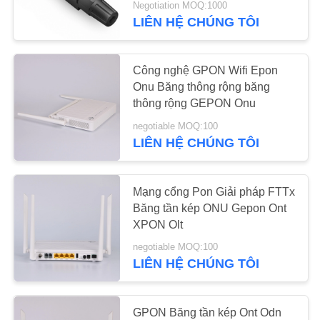
Negotiation MOQ:1000
LIÊN HỆ CHÚNG TÔI
2
16 cổng OLT
Công nghệ GPON Wifi Epon
Onu Băng thông rộng băng
thông rộng GEPON Onu
negotiable MOQ:100
LIÊN HỆ CHÚNG TÔI
19
Mạng cổng Pon Giải pháp FTTx
Băng tần kép ONU Gepon Ont
Mô đun SFP
XPON Olt
negotiable MOQ:100
LIÊN HỆ CHÚNG TÔI
GPON Băng tần kép Ont Odn