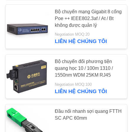
Bộ chuyển mạng Gigabit 8 cổng
13
Poe ++ IEEE802.3af / At / Bt
không được quản lý
4 cổng OLT
Negotiation MOQ:20
LIÊN HỆ CHÚNG TÔI
Bộ chuyển đổi phương tiện
quang học 10 / 100m 1310 /
1550nm WDM 25KM RJ45
22
Negotiation MOQ:100
LIÊN HỆ CHÚNG TÔI
8 cổng OLT
Đầu nối nhanh sợi quang FTTH
SC APC 60mm