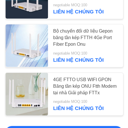
negotiable MOQ:100
Chất làm sạch sợi
LIÊN HỆ CHÚNG TÔI
Bộ chuyển đổi dữ liệu Gepon
băng tần kép FTTH 4Ge Port
Fiber Epon Onu
negotiable MOQ:100
6
LIÊN HỆ CHÚNG TÔI
Cáp quang
4GE FTTO USB WIFI GPON
Băng tần kép ONU Ftth Modem
tại nhà Giải pháp FTTx
negotiable MOQ:100
LIÊN HỆ CHÚNG TÔI
9