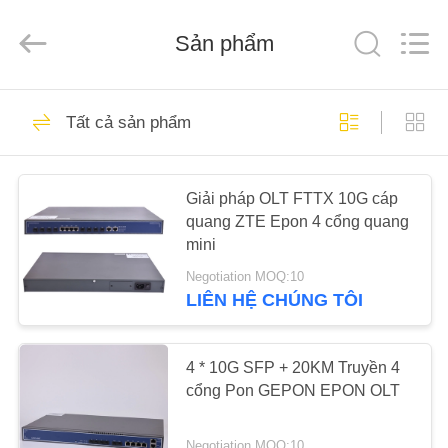
EPON
ONU
nhà
Sản phẩm
cung
cấp.
Copyright
©
2020
TRANG
41
-
2022
Tất cả sản phẩm
btpononu.com.
CHỦ
All
Rights
EPON ONU
Reserved.
CÁC
Giải pháp OLT FTTX 10G cáp
quang ZTE Epon 4 cổng quang
SẢN
mini
PHẨM
Negotiation MOQ:10
LIÊN HỆ CHÚNG TÔI
66
VỀ
CHÚNG
4 * 10G SFP + 20KM Truyền 4
GPON ONU
TÔI
cổng Pon GEPON EPON OLT
Negotiation MOQ:10