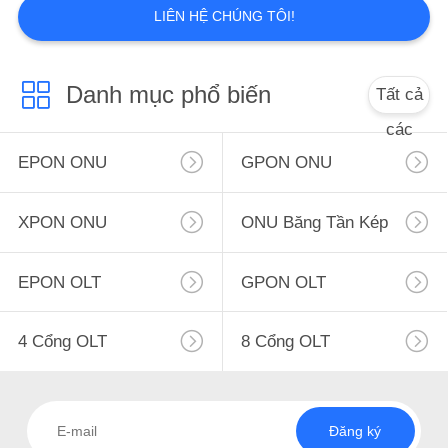
Bộ chuyển đổi sợi
LIÊN HỆ CHÚNG TÔI!
quang
Danh mục phổ biến
Tất cả
các
EPON ONU
GPON ONU
7
Khung phân phối
XPON ONU
ONU Băng Tần Kép
sợi quang
EPON OLT
GPON OLT
4 Cổng OLT
8 Cổng OLT
5
Đăng ký