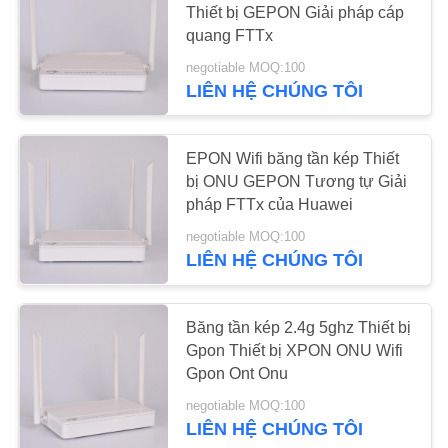
Thiết bị GEPON Giải pháp cáp
11
quang FTTx
Bộ chia sợi quang
negotiable MOQ:100
LIÊN HỆ CHÚNG TÔI
EPON Wifi băng tần kép Thiết
bị ONU GEPON Tương tự Giải
pháp FTTx của Huawei
22
negotiable MOQ:100
LIÊN HỆ CHÚNG TÔI
Dây cáp quang
Băng tần kép 2.4g 5ghz Thiết bị
Gpon Thiết bị XPON ONU Wifi
Gpon Ont Onu
negotiable MOQ:100
LIÊN HỆ CHÚNG TÔI
12