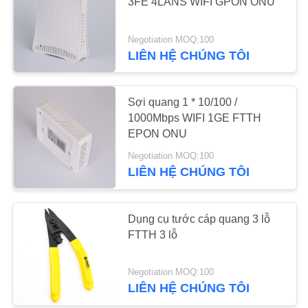
3FE 4LANS WIFI GPON ONU
YÊU
Negotiation MOQ:100
17
CẦU
LIÊN HỆ CHÚNG TÔI
BÁO
EPON OLT
GIÁ
Sợi quang 1 * 10/100 /
1000Mbps WIFI 1GE FTTH
EPON ONU
Negotiation MOQ:100
LIÊN HỆ CHÚNG TÔI
15
Dụng cụ tước cáp quang 3 lỗ
GPON OLT
FTTH 3 lỗ
Negotiation MOQ:100
LIÊN HỆ CHÚNG TÔI