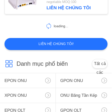
negotiable MOQ:100
LIÊN HỆ CHÚNG TÔI
2
16 cổng OLT
loading...
LIÊN HỆ CHÚNG TÔI!
22
Danh mục phổ biến
Tất cả
các
Mô đun SFP
EPON ONU
GPON ONU
XPON ONU
ONU Băng Tần Kép
EPON OLT
GPON OLT