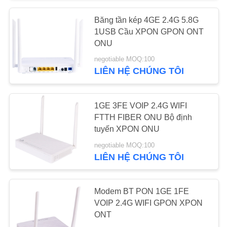
Băng tần kép 4GE 2.4G 5.8G
15
1USB Cầu XPON GPON ONT
ONU
4 cổng OLT
negotiable MOQ:100
LIÊN HỆ CHÚNG TÔI
1GE 3FE VOIP 2.4G WIFI
FTTH FIBER ONU Bộ định
tuyến XPON ONU
24
negotiable MOQ:100
LIÊN HỆ CHÚNG TÔI
8 cổng OLT
Modem BT PON 1GE 1FE
VOIP 2.4G WIFI GPON XPON
ONT