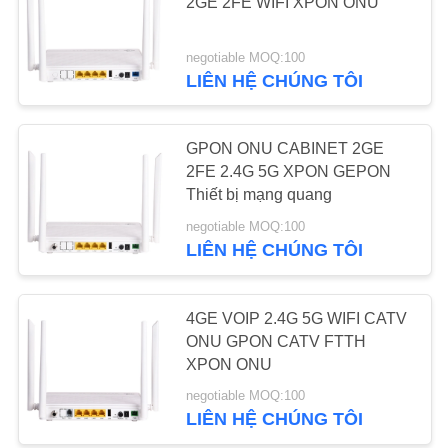
2GE 2FE WIFI XPON ONU
YÊU
negotiable MOQ:100
20
CẦU
LIÊN HỆ CHÚNG TÔI
BÁO
EPON OLT
GIÁ
GPON ONU CABINET 2GE
2FE 2.4G 5G XPON GEPON
Thiết bị mạng quang
SƠ
negotiable MOQ:100
ĐỒ
LIÊN HỆ CHÚNG TÔI
TRANG
18
WEB
4GE VOIP 2.4G 5G WIFI CATV
GPON OLT
ONU GPON CATV FTTH
XPON ONU
PRIVACY
negotiable MOQ:100
POLICY
LIÊN HỆ CHÚNG TÔI