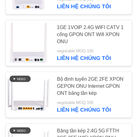
THAM
LIÊN HỆ CHÚNG TÔI
QUAN
NHÀ
61
1GE 1VOIP 2.4G WIFI CATV 1
MÁY
cổng GPON ONT Wifi XPON
ONU
XPON ONU
KIỂM
negotiable MOQ:100
LIÊN HỆ CHÚNG TÔI
SOÁT
CHẤT
Bộ định tuyến 2GE 2FE XPON
LƯỢNG
GEPON ONU Internet GPON
65
ONT băng tần kép
LIÊN
negotiable MOQ:100
ONU băng tần kép
LIÊN HỆ CHÚNG TÔI
HỆ
CHÚNG
TÔI
Băng tần kép 2.4G 5G FTTH