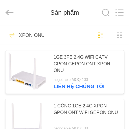
Baitong
Putian
Technology
Co.,
Sản phẩm
Ltd..
All
Rights
Reserved.
TRANG
44
XPON ONU
CHỦ
EPON ONU
CÁC
1GE 3FE 2.4G WIFI CATV
GPON GEPON ONT XPON
SẢN
ONU
PHẨM
negotiable MOQ:100
LIÊN HỆ CHÚNG TÔI
66
VỀ
CHÚNG
1 CỔNG 1GE 2.4G XPON
GPON ONU
TÔI
GPON ONT WIFI GEPON ONU
negotiable MOQ:100