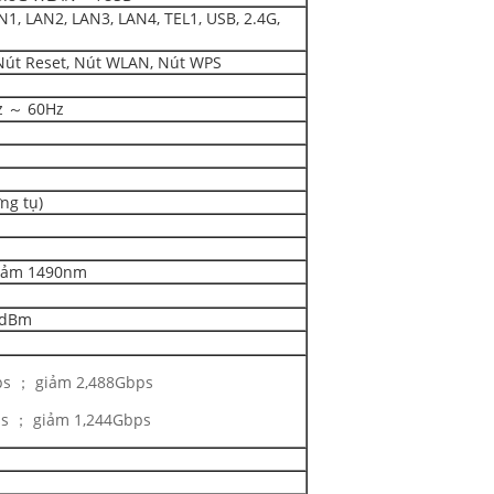
1, LAN2, LAN3, LAN4, TEL1, USB, 2.4G,
Nút Reset, Nút WLAN, Nút WPS
z ～ 60Hz
ng tụ)
giảm 1490nm
7dBm
ps ； giảm 2,488Gbps
s ； giảm 1,244Gbps