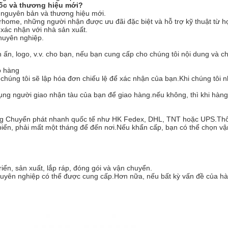
 gốc và thương hiệu mới?
à nguyên bản và thương hiệu mới.
home, những người nhận được ưu đãi đặc biệt và hỗ trợ kỹ thuật từ họ
 xác nhận với nhà sản xuất.
chuyên nghiệp.
n, logo, v.v. cho bạn, nếu bạn cung cấp cho chúng tôi nội dung và cho c
o hàng
chúng tôi sẽ lập hóa đơn chiếu lệ để xác nhận của bạn.Khi chúng tôi n
ụng người giao nhận tàu của bạn để giao hàng.nếu không, thì khi hàng
bằng Chuyển phát nhanh quốc tế như HK Fedex, DHL, TNT hoặc UPS.Thô
 biển, phải mất một tháng để đến nơi.Nếu khẩn cấp, bạn có thể chọn
riển, sản xuất, lắp ráp, đóng gói và vận chuyển.
chuyên nghiệp có thể được cung cấp.Hơn nữa, nếu bất kỳ vấn đề của hà