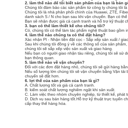
2. làm thế nào để tôi biết sản phẩm của bạn là bản
Chúng tôi đảm bảo các sản phẩm từ công ty chúng tôi l
Chúng tôi là nhà phân phối chính của Huawei, ZTE, Fiber
danh sách S / N cho bạn sau khi vận chuyển. Bạn có thể
Bạn sẽ nhận được giá cả cạnh tranh và hỗ trợ kỹ thuật 
3. bạn có thể làm thiết kế cho chúng tôi?
Có, chúng tôi có thể làm tác phẩm nghệ thuật bao gồm in ấ
4. làm thế nào chúng ta có thể đặt hàng?
Xác nhận PI - Nhận tiền đặt cọc - Sắp xếp sản xuất / gia
Sau khi chúng tôi đồng ý về các thông số của sản phẩm, 
chúng tôi sẽ sắp xếp việc sản xuất và giao hàng.
Nếu bạn có người giao nhận tàu riêng, chúng tôi sẽ sử d
bạn thông quan.
5. làm thế nào về vận chuyển?
Đối với các đơn đặt hàng nhỏ, chúng tôi sẽ gửi hàng 
Nếu số lượng lớn chúng tôi sẽ vận chuyển bằng Vận tải
chuyển sẽ đắt hơn.
6. lợi thế của sản phẩm của bạn là gì?
A. Chất lượng tốt và giá cả cạnh tranh.
B. kiểm soát chất lượng nghiêm ngặt khi sản xuất.
C. Làm việc theo nhóm chuyên nghiệp, từ thiết kế, phát t
D. Dịch vụ sau bán hàng tốt.Hỗ trợ kỹ thuật trực tuyến 
cấp thay thế hàng hóa.