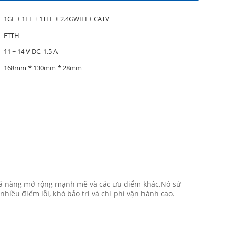
1GE + 1FE + 1TEL + 2.4GWIFI + CATV
FTTH
11 ~ 14 V DC, 1,5 A
168mm * 130mm * 28mm
khả năng mở rộng mạnh mẽ và các ưu điểm khác.Nó sử
iều điểm lỗi, khó bảo trì và chi phí vận hành cao.