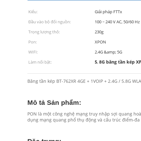
Kiểu:
Giải pháp FTTx
Đầu vào bộ đổi nguồn:
100 ~ 240 V AC, 50/60 Hz
Trọng lượng thô:
230g
Pon:
XPON
WIFI:
2.4G &amp; 5G
5
8G băng tần kép 
Làm nổi bật:
,
Băng tần kép BT-762XR 4GE + 1VOIP + 2.4G / 5.8G WL
Mô tả Sản phẩm:
PON là một công nghệ mạng truy nhập sợi quang hoàn
dụng mạng quang phổ thụ động và cấu trúc điểm-đa đi