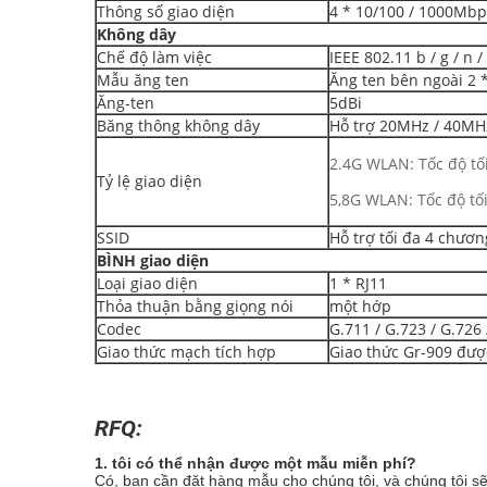
Thông số giao diện
4 * 10/100 / 1000Mbp
Không dây
Chế độ làm việc
IEEE 802.11 b / g / n /
Mẫu ăng ten
Ăng ten bên ngoài 2 
Ăng-ten
5dBi
Băng thông không dây
Hỗ trợ 20MHz / 40MH
2.4G WLAN: Tốc độ t
Tỷ lệ giao diện
5,8G WLAN: Tốc độ t
SSID
Hỗ trợ tối đa 4 chươn
BÌNH
giao diện
Loại giao diện
1 * RJ11
Thỏa thuận bằng giọng nói
một hớp
Codec
G.711 / G.723 / G.726 
Giao thức mạch tích hợp
Giao thức Gr-909 đư
RFQ:
1. tôi có thể nhận được một mẫu miễn phí?
Có, bạn cần đặt hàng mẫu cho chúng tôi, và chúng tôi sẽ