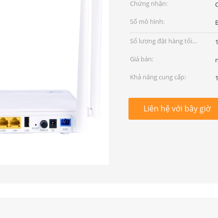
Chứng nhận:
Số mô hình:
Số lượng đặt hàng tối
thiểu:
Giá bán:
Khả năng cung cấp:
Liên hệ với bây giờ