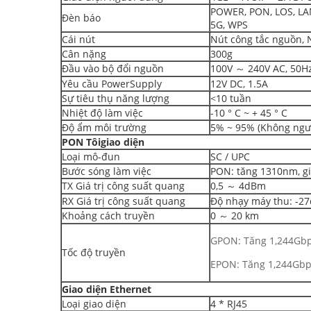
POWER, PON, LOS, LAN
Đèn báo
5G, WPS
Cái nút
Nút công tắc nguồn, 
Cân nặng
300g
Đầu vào bộ đổi nguồn
100V ～ 240V AC, 50H
Yêu cầu PowerSupply
12V DC, 1.5A
Sự tiêu thụ năng lượng
<10 tuần
Nhiệt độ làm việc
-10 ° C ~ + 45 ° C
Độ ẩm môi trường
5% ~ 95% (Không ngư
PON
Tôi
giao diện
Loại mô-đun
SC / UPC
Bước sóng làm việc
PON: tăng 1310nm, 
TX Giá trị công suất quang
0,5 ～ 4dBm
RX Giá trị công suất quang
Độ nhạy máy thu: -2
Khoảng cách truyền
0 ～ 20 km
GPON: Tăng 1,244Gb
Tốc độ truyền
EPON: Tăng 1,244Gbp
Giao diện Ethernet
Loại giao diện
4 * RJ45