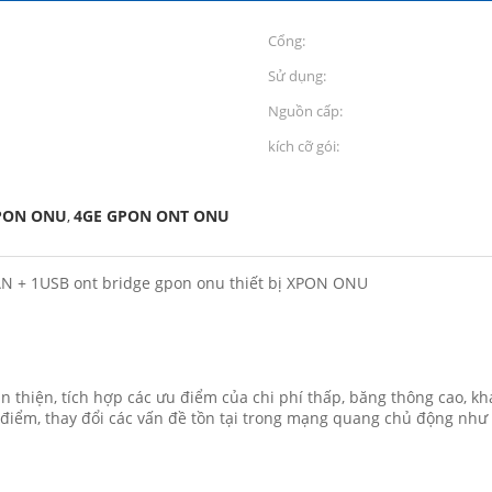
Cổng:
Sử dụng:
Nguồn cấp:
kích cỡ gói:
XPON ONU
4GE GPON ONT ONU
,
AN + 1USB ont bridge gpon onu thiết bị XPON ONU
 thiện, tích hợp các ưu điểm của chi phí thấp, băng thông cao, 
ểm, thay đổi các vấn đề tồn tại trong mạng quang chủ động như nh