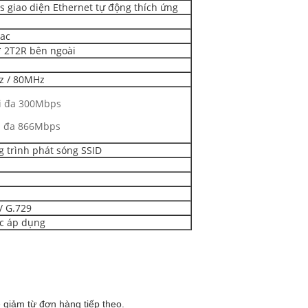
s giao diện Ethernet tự động thích ứng
 ac
* 2T2R bên ngoài
z / 80MHz
ối đa 300Mbps
ối đa 866Mbps
g trình phát sóng SSID
/ G.729
ợc áp dụng
 giảm từ đơn hàng tiếp theo.