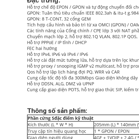
Đặc trưng:
Hỗ trợ chế độ EPON / GPON và tự động chuyển đổi ch
GPON: Tuân thủ tiêu chuẩn IEEE 802.3ah & itu-t g.984
GPON: 8 T-CONT, 32 cổng GEM
Tích hợp cấu hình và bảo trì từ xa OMCI (GPON) / OA
Các tính năng của Cổng chính / CPE lớp 3 với NAT phầ
Chuyển mạch lớp 2, hỗ trợ 802.1Q VLAN, 802.1P QOS, K
Hỗ trợ PPPoE / IP tĩnh / DHCP
FEC hai hướng
Hỗ trợ IPv4, IPv6 và IPv4 / IPv6
Hỗ trợ cài đặt mức tường lửa, hỗ trợ dựa trên lọc khun
Hỗ trợ proxy / snooping IGMP v2 multicast, hỗ trợ pr
Qos hỗ trợ lập lịch hàng đợi PQ, WRR và CAR
Cung cấp tốc độ tối đa 300Mbps Giao diện không dây 
Hỗ trợ DDSN, ALG, DMZ và UPNP
Cung cấp giao diện POTS, hỗ trợ giao thức SIP, kiểm 
Thông số sản phẩm:
Phần cứng
S
đặc điểm kỹ thuật
Kích thước (L * W * H)
205mm (L) * 140mm (
Truy cập tín hiệu quang học
1 * GPON / EPON
Giao diện người dùng
4GE + 1VOIP + 2.4G /