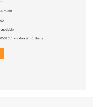
CE
BT-762XR
100
negotiable
10000 đơn vị / đơn vị mỗi tháng