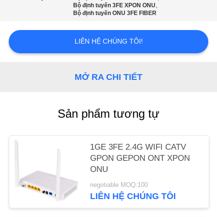
,
Bộ định tuyến 3FE XPON ONU
Bộ định tuyến ONU 3FE FIBER
YÊU
CẦU
LIÊN HỆ CHÚNG TÔI!
BÁO
GIÁ
MỞ RA CHI TIẾT
SƠ
Sản phẩm tương tự
ĐỒ
TRANG
WEB
1GE 3FE 2.4G WIFI CATV
GPON GEPON ONT XPON
ONU
PRIVACY
negotiable MOQ:100
POLICY
LIÊN HỆ CHÚNG TÔI