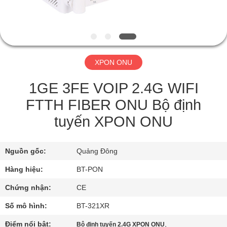
THAM
QUAN
NHÀ
MÁY
XPON ONU
KIỂM
1GE 3FE VOIP 2.4G WIFI
SOÁT
FTTH FIBER ONU Bộ định
CHẤT
tuyến XPON ONU
LƯỢNG
Nguồn gốc:
Quảng Đông
LIÊN
Hàng hiệu:
BT-PON
HỆ
Chứng nhận:
CE
CHÚNG
Số mô hình:
BT-321XR
TÔI
Điểm nổi bật:
,
Bộ định tuyến 2.4G XPON ONU