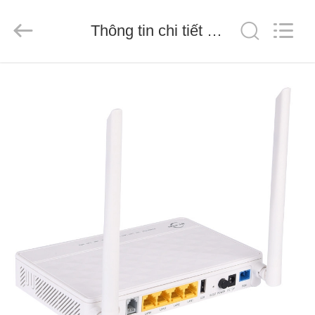
Baitong
Putian
Technology
Co.,
Thông tin chi tiết sản phẩm
Ltd..
All
Rights
Reserved.
TRANG
CHỦ
CÁC
SẢN
PHẨM
VỀ
CHÚNG
TÔI