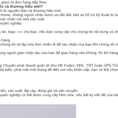
 giảm từ đơn hàng tiếp theo.
 gốc và thương hiệu mới?
ôi là nguyên bản và thương hiệu mới.
home, những người nhận được ưu đãi đặc biệt và hỗ trợ kỹ thuật từ họ
 xác nhận với nhà sản xuất.
chuyên nghiệp.
n, logo, v.v. cho bạn, nếu bạn cung cấp cho chúng tôi nội dung và cho c
o hàng
chúng tôi sẽ lập hóa đơn chiếu lệ để xác nhận của bạn.Khi chúng tôi n
dụng người giao nhận tàu của bạn để giao hàng.nếu không, thì khi hàng
bằng Chuyển phát nhanh quốc tế như HK Fedex, DHL, TNT hoặc UPS.Th
 tải biển, phải mất một tháng để đến nơi.nếu khẩn cấp, bạn có thể c
riển, sản xuất, lắp ráp, đóng gói và vận chuyển.
chuyên nghiệp có thể được cung cấp.Hơn nữa, nếu bất kỳ vấn đề của hà