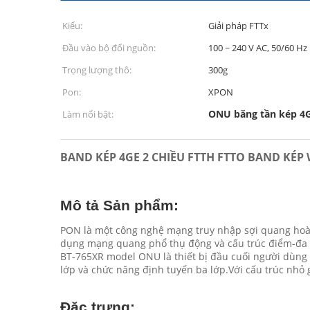
Kiểu:
Giải pháp FTTx
Đầu vào bộ đổi nguồn:
100 ~ 240 V AC, 50/60 Hz
Trọng lượng thô:
300g
Pon:
XPON
ONU băng tần kép 4
Làm nổi bật:
BAND KÉP 4GE 2 CHIỀU FTTH FTTO BAND KÉ
Mô tả Sản phẩm:
PON là một công nghệ mạng truy nhập sợi quang hoàn
dụng mạng quang phổ thụ động và cấu trúc điểm-đa đi
BT-765XR model ONU là thiết bị đầu cuối người dùng 
lớp và chức năng định tuyến ba lớp.Với cấu trúc nhỏ 
Đặc trưng: