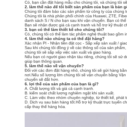
Có, bạn cần đặt hàng mẫu cho chúng tôi, và chúng tôi sẽ
2. làm thế nào để tôi biết sản phẩm của bạn là bản
Chúng tôi đảm bảo các sản phẩm từ công ty của chúng t
Chúng tôi là nhà phân phối chính của Huawei, ZTE, Fiber
danh sách S / N cho bạn sau khi vận chuyển. Bạn có thể
Bạn sẽ nhận được giá cả cạnh tranh và hỗ trợ kỹ thuật 
3. bạn có thể làm thiết kế cho chúng tôi?
Có, chúng tôi có thể làm tác phẩm nghệ thuật bao gồm in ấ
4. làm thế nào chúng ta có thể đặt hàng?
Xác nhận PI - Nhận tiền đặt cọc - Sắp xếp sản xuất / gia
Sau khi chúng tôi đồng ý về các thông số của sản phẩm, 
chúng tôi sẽ sắp xếp việc sản xuất và giao hàng.
Nếu bạn có người giao nhận tàu riêng, chúng tôi sẽ sử 
giúp bạn thông quan.
5. làm thế nào về vận chuyển?
Đối với các đơn đặt hàng nhỏ, chúng tôi sẽ gửi hàng 
nơi.Nếu số lượng lớn chúng tôi sẽ vận chuyển bằng Vận
chuyển sẽ đắt hơn.
6. lợi thế của sản phẩm của bạn là gì?
A. Chất lượng tốt và giá cả cạnh tranh.
B. kiểm soát chất lượng nghiêm ngặt khi sản xuất.
C. Làm việc theo nhóm chuyên nghiệp, từ thiết kế, phát t
D. Dịch vụ sau bán hàng tốt.Hỗ trợ kỹ thuật trực tuyến 
cấp thay thế hàng hóa.