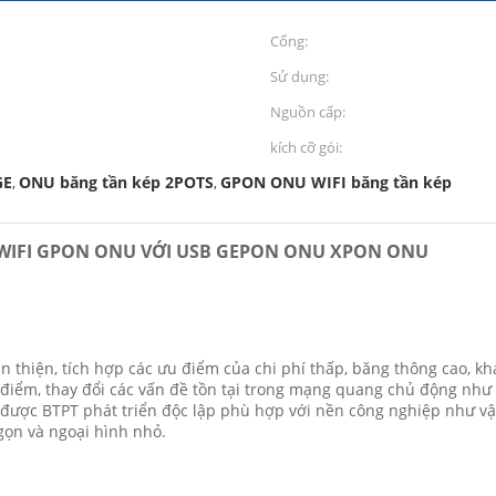
Cổng:
Sử dụng:
Nguồn cấp:
kích cỡ gói:
GE
ONU băng tần kép 2POTS
GPON ONU WIFI băng tần kép
,
,
P WIFI GPON ONU VỚI USB GEPON ONU XPON ONU
 thiện, tích hợp các ưu điểm của chi phí thấp, băng thông cao, 
ểm, thay đổi các vấn đề tồn tại trong mạng quang chủ động như nh
được BTPT phát triển độc lập phù hợp với nền công nghiệp như vậ
gọn và ngoại hình nhỏ.