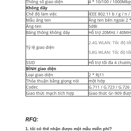
Thông số giao diện
4 * 10/100 / 1000Mbp
Không dây
Chế độ làm việc
IEEE 802.11 b / g / n /
Mẫu ăng ten
Ăng ten bên ngoài 2 
Ăng-ten
5dBi
Băng thông không dây
Hỗ trợ 20MHz / 40MH
2.4G WLAN: Tốc độ t
Tỷ lệ giao diện
5,8G WLAN: Tốc độ t
SSID
Hỗ trợ tối đa 4 chươn
BÌNH
giao diện
Loại giao diện
2 * RJ11
Thỏa thuận bằng giọng nói
một hớp
Codec
G.711 / G.723 / G.726 
Giao thức mạch tích hợp
Giao thức Gr-909 đư
RFQ:
1. tôi có thể nhận được một mẫu miễn phí?