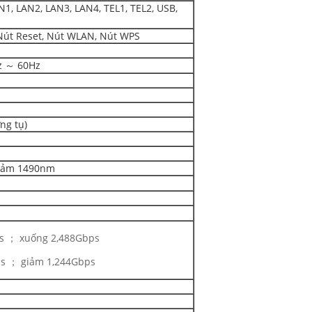
1, LAN2, LAN3, LAN4, TEL1, TEL2, USB,
Nút Reset, Nút WLAN, Nút WPS
z ～ 60Hz
ng tụ)
giảm 1490nm
s ； xuống 2,488Gbps
s ； giảm 1,244Gbps