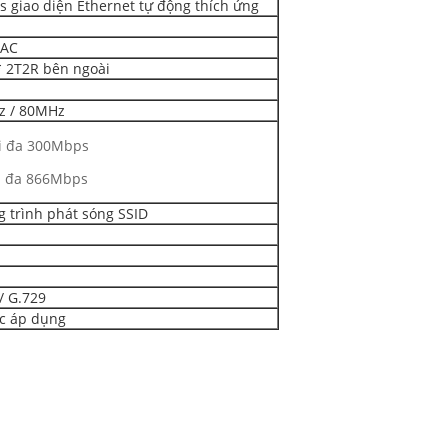
s giao diện Ethernet tự động thích ứng
 AC
* 2T2R bên ngoài
z / 80MHz
ối đa 300Mbps
ối đa 866Mbps
g trình phát sóng SSID
/ G.729
ợc áp dụng