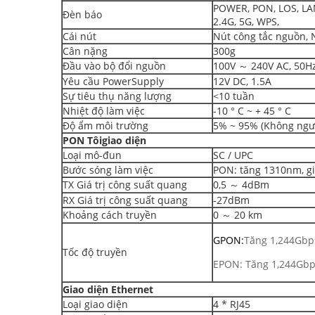
POWER, PON, LOS, LAN
Đèn báo
2.4G, 5G, WPS,
Cái nút
Nút công tắc nguồn, 
Cân nặng
300g
Đầu vào bộ đổi nguồn
100V ～ 240V AC, 50H
Yêu cầu PowerSupply
12V DC, 1.5A
Sự tiêu thụ năng lượng
<10 tuần
Nhiệt độ làm việc
-10 ° C ~ + 45 ° C
Độ ẩm môi trường
5% ~ 95% (Không ngư
PON
Tôi
giao diện
Loại mô-đun
SC / UPC
Bước sóng làm việc
PON: tăng 1310nm, 
TX Giá trị công suất quang
0,5 ～ 4dBm
RX Giá trị công suất quang
-27dBm
Khoảng cách truyền
0 ～ 20 km
GPON:
Tăng 1,244Gbp
Tốc độ truyền
EPON: Tăng 1,244Gbp
Giao diện Ethernet
Loại giao diện
4 * RJ45