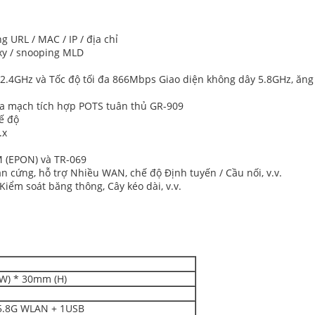
g URL / MAC / IP / địa chỉ
oxy / snooping MLD
2.4GHz và Tốc độ tối đa 866Mbps Giao diện không dây 5.8GHz, ăng t
tra mạch tích hợp POTS tuân thủ GR-909
ế độ
.x
M (EPON) và TR-069
n cứng, hỗ trợ Nhiều WAN, chế độ Định tuyến / Cầu nối, v.v.
iểm soát băng thông, Cây kéo dài, v.v.
W) * 30mm (H)
 5.8G WLAN + 1USB