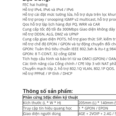
FEC hai hướng
Hỗ trợ IPv4, IPv6 và IPv4 / IPv6
Hỗ trợ cài đặt mức tường lửa, hỗ trợ dựa trên lọc khun
Hỗ trợ proxy / snooping IGMP v2 multicast, hỗ trợ pr
Qos hỗ trợ lập lịch hàng đợi PQ, WRR và CAR
Cung cấp tốc độ tối đa 300Mbps Giao diện không dây 
Hỗ trợ DDSN, ALG, DMZ và UPNP
Cung cấp giao diện POTS, hỗ trợ giao thức SIP, kiểm 
Hỗ trợ chế độ EPON / GPON và tự động chuyển đổi ch
GPON: Tuân thủ tiêu chuẩn IEEE 802.3ah & itu-t g.984
GPON: 8 T-CONT, 32 cổng GEM
Tích hợp cấu hình và bảo trì từ xa OMCI (GPON) / OA
Các tính năng của Cổng chính / CPE lớp 3 với NAT phầ
Chuyển mạch lớp 2, hỗ trợ 802.1Q VLAN, 802.1P QOS, K
Hỗ trợ PPPoE / IP tĩnh / DHCP
Thông số sản phẩm:
Phần cứng
S
đặc điểm kỹ thuật
Kích thước (L * W * H)
205mm (L) * 140mm (
Truy cập tín hiệu quang học
1 * GPON / EPON
Giao diện người dùng
4GE + 2VOIP + 2.4G /