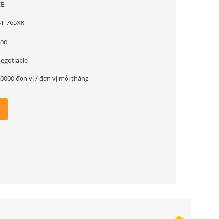
CE
BT-765XR
100
negotiable
10000 đơn vị / đơn vị mỗi tháng