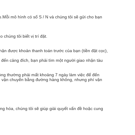
.Mỗi mô hình có số S / N và chúng tôi sẽ gửi cho bạn
húng tôi biết vị trí đặt.
hận được khoản thanh toán trước của bạn (tiền đặt cọc),
 đến cảng đích, bạn phải tìm một người giao nhận tàu
ông thường phải mất khoảng 7 ngày làm việc để đến
họn vận chuyển bằng đường hàng không, nhưng phí vận
ng hóa, chúng tôi sẽ giúp giải quyết vấn đề hoặc cung