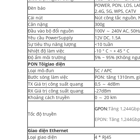
POWER, PON, LOS, LAN
Đèn báo
2.4G, 5G, WPS, CATV
Cái nút
Nút công tắc nguồn, 
Cân nặng
300g
Đầu vào bộ đổi nguồn
100V ～ 240V AC, 50H
Yêu cầu PowerSupply
12V DC, 1.5A
Sự tiêu thụ năng lượng
<10 tuần
Nhiệt độ làm việc
-10 ° C ~ + 45 ° C
Độ ẩm môi trường
5% ~ 95% (Không ngư
PON
Tôi
giao diện
Loại mô-đun
SC / APC
Bước sóng làm việc
PON: tăng 1310nm, 
TX Giá trị công suất quang
0,5 ～ 4dBm
RX Giá trị công suất quang
-27dBm
Khoảng cách truyền
0 ～ 20 km
GPON:
Tăng 1,244Gbp
Tốc độ truyền
EPON: Tăng 1,244Gbp
Giao diện Ethernet
Loại giao diện
4 * RJ45