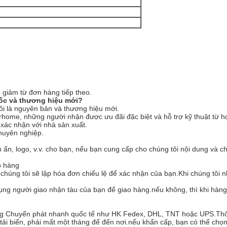
 giảm từ đơn hàng tiếp theo.
 gốc và thương hiệu mới?
ôi là nguyên bản và thương hiệu mới.
home, những người nhận được ưu đãi đặc biệt và hỗ trợ kỹ thuật từ họ
 xác nhận với nhà sản xuất.
chuyên nghiệp.
n, logo, v.v. cho bạn, nếu bạn cung cấp cho chúng tôi nội dung và cho c
o hàng
chúng tôi sẽ lập hóa đơn chiếu lệ để xác nhận của bạn.Khi chúng tôi n
dụng người giao nhận tàu của bạn để giao hàng.nếu không, thì khi hàng
bằng Chuyển phát nhanh quốc tế như HK Fedex, DHL, TNT hoặc UPS.Th
 tải biển, phải mất một tháng để đến nơi.nếu khẩn cấp, bạn có thể c