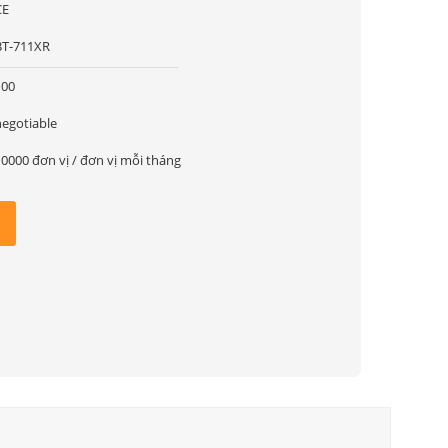
CE
BT-711XR
100
negotiable
10000 đơn vị / đơn vị mỗi tháng