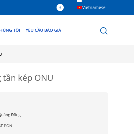
Vietnamese
CHÚNG TÔI
YÊU CẦU BÁO GIÁ
U
g tần kép ONU
Quảng Đông
BT-PON