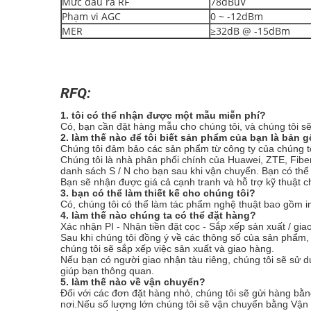
Mức đầu ra RF
78dBuV
Phạm vi AGC
0 ~ -12dBm
MER
≥32dB @ -15dBm
RFQ:
1. tôi có thể nhận được một mẫu miễn phí?
Có, bạn cần đặt hàng mẫu cho chúng tôi, và chúng tôi sẽ
2. làm thế nào để tôi biết sản phẩm của bạn là bản
Chúng tôi đảm bảo các sản phẩm từ công ty của chúng t
Chúng tôi là nhà phân phối chính của Huawei, ZTE, Fiber
danh sách S / N cho bạn sau khi vận chuyển. Bạn có thể
Bạn sẽ nhận được giá cả cạnh tranh và hỗ trợ kỹ thuật 
3. bạn có thể làm thiết kế cho chúng tôi?
Có, chúng tôi có thể làm tác phẩm nghệ thuật bao gồm in ấ
4. làm thế nào chúng ta có thể đặt hàng?
Xác nhận PI - Nhận tiền đặt cọc - Sắp xếp sản xuất / gia
Sau khi chúng tôi đồng ý về các thông số của sản phẩm, 
chúng tôi sẽ sắp xếp việc sản xuất và giao hàng.
Nếu bạn có người giao nhận tàu riêng, chúng tôi sẽ sử 
giúp bạn thông quan.
5. làm thế nào về vận chuyển?
Đối với các đơn đặt hàng nhỏ, chúng tôi sẽ gửi hàng 
nơi.Nếu số lượng lớn chúng tôi sẽ vận chuyển bằng Vận