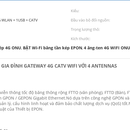
Kiểu:
8G WLAN + 1USB + CATV
Đầu vào bộ đổi nguồn:
Trọng lượng thô:
Kích thước:
kép 4G ONU
BẬT Wi-Fi băng tần kép EPON
4 ăng-ten 4G WIFI ON
,
,
GIA ĐÌNH GATEWAY 4G CATV WIFI VỚI 4 ANTENNAS
iễn thông tốc độ băng thông rộng FTTO (văn phòng), FTTD (Bàn), F
hẩm GPON / GEPON Gigabit Ethernet.Nó dựa trên công nghệ GPON và G
ễ quản lý, cấu hình linh hoạt và đảm bảo chất lượng dịch vụ (QoS) t
uật của Thiết bị EPON.