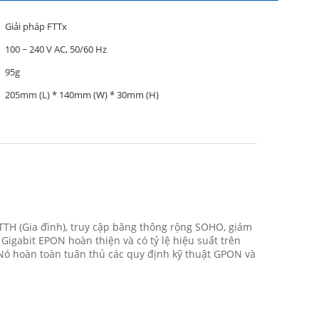
Giải pháp FTTx
100 ~ 240 V AC, 50/60 Hz
95g
205mm (L) * 140mm (W) * 30mm (H)
U
TTH (Gia đình), truy cập băng thông rộng SOHO, giám
igabit EPON hoàn thiện và có tỷ lệ hiệu suất trên
ốt.Nó hoàn toàn tuân thủ các quy định kỹ thuật GPON và