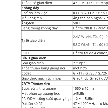
Thông số giao diện
4 * 10/100 / 1000Mbp
Không dây
Chế độ làm việc
IEEE 802.11 b / g / n /
Mẫu ăng ten
Ăng ten bên ngoài 2 
Ăng-ten
5dBi
Băng thông không dây
Hỗ trợ 20MHz / 40MH
2.4G WLAN: Tốc độ t
Tỷ lệ giao diện
5,8G WLAN: Tốc độ t
SSID
Hỗ trợ tối đa 4 chươn
BÌNH
giao diện
Loại giao diện
2 * RJ11
Thỏa thuận bằng giọng nói
một hớp
Codec
G.711 / G.723 / G.726 
Giao thức mạch tích hợp
Giao thức Gr-909 đư
CATV
Tôi
giao diện
Bước sóng thu quang
1550 ± 10nm
Mất phản xạ quang học
≥45dBm
RF, WDM, công suất quang học
+ 2 ~ -15dBm
Dải tần số RF
47 ~ 1000MHz, trở kh