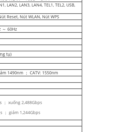
1, LAN2, LAN3, LAN4, TEL1, TEL2, USB,
Nút Reset, Nút WLAN, Nút WPS
z ～ 60Hz
ng tụ)
giảm 1490nm ； CATV: 1550nm
s ； xuống 2,488Gbps
s ； giảm 1,244Gbps