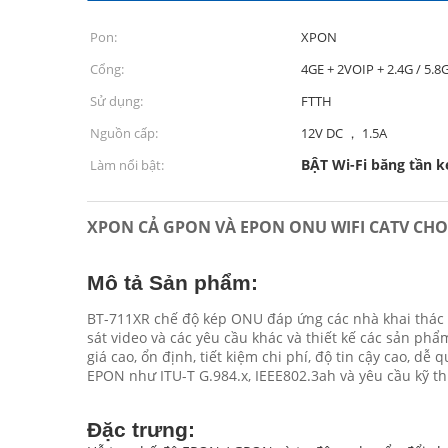
Pon:
XPON
Cổng:
4GE + 2VOIP + 2.4G / 5.
Sử dụng:
FTTH
Nguồn cấp:
12V DC ， 1.5A
BẬT Wi-Fi băng tần 
Làm nổi bật:
XPON CẢ GPON VÀ EPON ONU WIFI CATV CHO 
Mô tả Sản phẩm:
BT-711XR chế độ kép ONU đáp ứng các nhà khai thác v
sát video và các yêu cầu khác và thiết kế các sản p
giá cao, ổn định, tiết kiệm chi phí, độ tin cậy cao, d
EPON như ITU-T G.984.x, IEEE802.3ah và yêu cầu kỹ th
Đặc trưng: