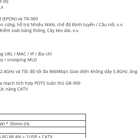
ế độ
.x
M (EPON) và TR-069
n cứng, hỗ trợ Nhiều WAN, chế độ Định tuyến / Cầu nối, v.v.
iểm soát băng thông, Cây kéo dài, v.v.
g URL / MAC / IP / địa chỉ
oxy / snooping MLD
2.4GHz và Tốc độ tối đa 866Mbps Giao diện không dây 5.8GHz, ăng t
tra mạch tích hợp POTS tuân thủ GR-909
chức năng CATV
W) * 30mm (H)
 5.8G WLAN + 1USB + CATV