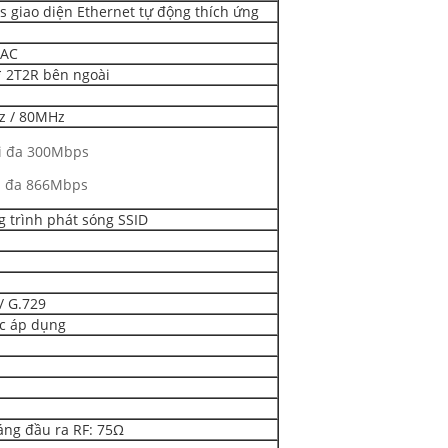
s giao diện Ethernet tự động thích ứng
 AC
* 2T2R bên ngoài
z / 80MHz
ối đa 300Mbps
ối đa 866Mbps
g trình phát sóng SSID
/ G.729
ợc áp dụng
áng đầu ra RF: 75Ω