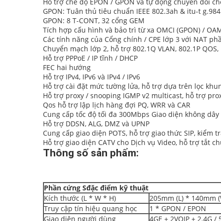
Hỗ trợ chế độ EPON / GPON và tự động chuyển đổi ch
GPON: Tuân thủ tiêu chuẩn IEEE 802.3ah & itu-t g.984
GPON: 8 T-CONT, 32 cổng GEM
Tích hợp cấu hình và bảo trì từ xa OMCI (GPON) / OA
Các tính năng của Cổng chính / CPE lớp 3 với NAT phầ
Chuyển mạch lớp 2, hỗ trợ 802.1Q VLAN, 802.1P QOS, K
Hỗ trợ PPPoE / IP tĩnh / DHCP
FEC hai hướng
Hỗ trợ IPv4, IPv6 và IPv4 / IPv6
Hỗ trợ cài đặt mức tường lửa, hỗ trợ dựa trên lọc khun
Hỗ trợ proxy / snooping IGMP v2 multicast, hỗ trợ pr
Qos hỗ trợ lập lịch hàng đợi PQ, WRR và CAR
Cung cấp tốc độ tối đa 300Mbps Giao diện không dây 
Hỗ trợ DDSN, ALG, DMZ và UPNP
Cung cấp giao diện POTS, hỗ trợ giao thức SIP, kiểm 
Hỗ trợ giao diện CATV cho Dịch vụ Video, hỗ trợ tắt 
Thông số sản phẩm:
Phần cứng
S
đặc điểm kỹ thuật
Kích thước (L * W * H)
205mm (L) * 140mm (
Truy cập tín hiệu quang học
1 * GPON / EPON
Giao diện người dùng
4GE + 2VOIP + 2.4G /