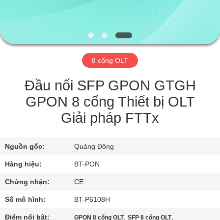
THAM
QUAN
NHÀ
MÁY
8 cổng OLT
KIỂM
Đầu nối SFP GPON GTGH
SOÁT
GPON 8 cổng Thiết bị OLT
CHẤT
Giải pháp FTTx
LƯỢNG
Nguồn gốc:
Quảng Đông
LIÊN
Hàng hiệu:
BT-PON
HỆ
Chứng nhận:
CE
CHÚNG
Số mô hình:
BT-P6108H
TÔI
Điểm nổi bật:
,
,
GPON 8 cổng OLT
SFP 8 cổng OLT