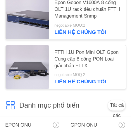
Epon Gepon V1600A 8 cổng
OLT 1U rack tiêu chuẩn FTTH
Management Snmp
negotiable MOQ:2
LIÊN HỆ CHÚNG TÔI
FTTH 1U Pon Mini OLT Gpon
Cung cấp 8 cổng PON Loại
giải pháp FTTX
negotiable MOQ:2
LIÊN HỆ CHÚNG TÔI
Danh mục phổ biến
Tất cả
các
EPON ONU
GPON ONU