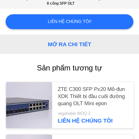
8 cổng SFP OLT
YÊU
LIÊN HỆ CHÚNG TÔI!
CẦU
BÁO
GIÁ
MỞ RA CHI TIẾT
SƠ
Sản phẩm tương tự
ĐỒ
TRANG
ZTE C300 SFP Px20 Mô-đun
WEB
XDK Thiết bị đầu cuối đường
quang OLT Mini epon
PRIVACY
negotiable MOQ:2
LIÊN HỆ CHÚNG TÔI
POLICY