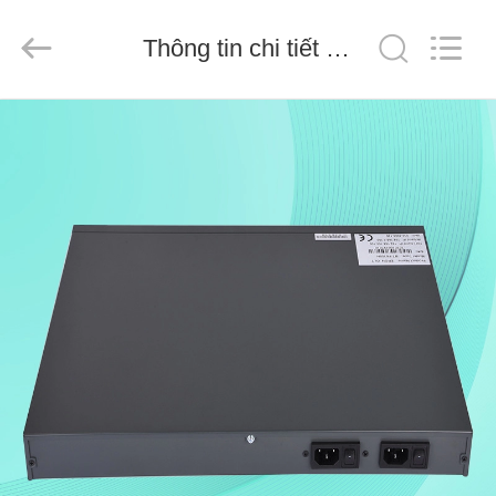
Baitong
Putian
Technology
Co.,
Thông tin chi tiết sản phẩm
Ltd..
All
Rights
Reserved.
TRANG
CHỦ
CÁC
SẢN
PHẨM
VỀ
CHÚNG
TÔI